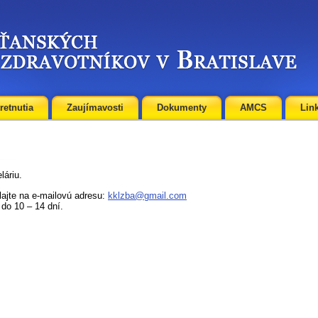
retnutia
Zaujímavosti
Dokumenty
AMCS
Lin
láriu.
lajte na e-mailovú adresu:
kklzba@gmail.com
 do 10 – 14 dní.