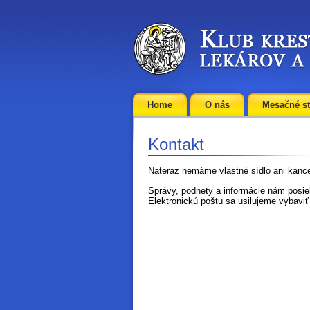
Home
O nás
Mesačné st
Kontakt
Nateraz nemáme vlastné sídlo ani kance
Správy, podnety a informácie nám posie
Elektronickú poštu sa usilujeme vybaviť